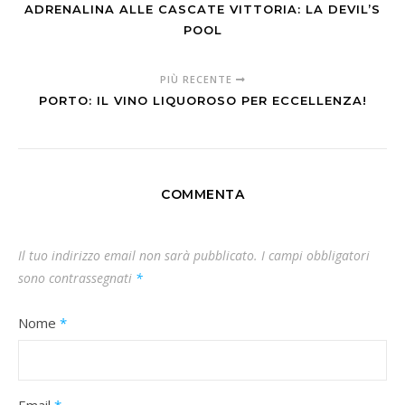
ADRENALINA ALLE CASCATE VITTORIA: LA DEVIL’S
POOL
PIÙ RECENTE
PORTO: IL VINO LIQUOROSO PER ECCELLENZA!
COMMENTA
Il tuo indirizzo email non sarà pubblicato.
I campi obbligatori
sono contrassegnati
*
Nome
*
Email
*