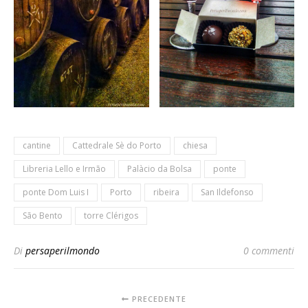
cantine
Cattedrale Sè do Porto
chiesa
Libreria Lello e Irmão
Palàcio da Bolsa
ponte
ponte Dom Luis I
Porto
ribeira
San Ildefonso
São Bento
torre Clérigos
Di
persaperilmondo
0 commenti
PRECEDENTE