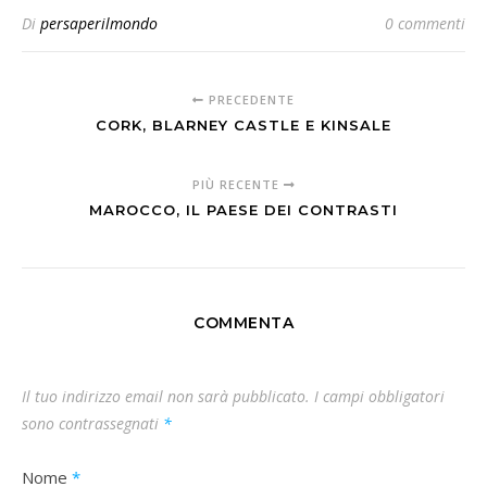
Di
persaperilmondo
0 commenti
PRECEDENTE
CORK, BLARNEY CASTLE E KINSALE
PIÙ RECENTE
MAROCCO, IL PAESE DEI CONTRASTI
COMMENTA
Il tuo indirizzo email non sarà pubblicato.
I campi obbligatori
sono contrassegnati
*
Nome
*