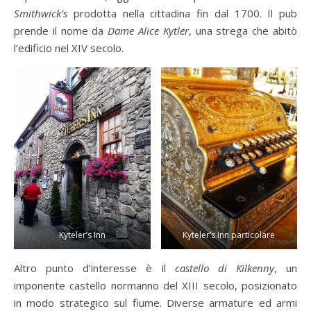
Smithwick’s
prodotta nella cittadina fin dal 1700. Il pub
prende il nome da
Dame Alice Kytler
, una strega che abitò
l’edificio nel XIV secolo.
Kyteler’s Inn
Kyteler’s Inn particolare
Altro punto d’interesse è il
castello di Kilkenny
, un
imponente castello normanno del XIII secolo, posizionato
in modo strategico sul fiume. Diverse armature ed armi