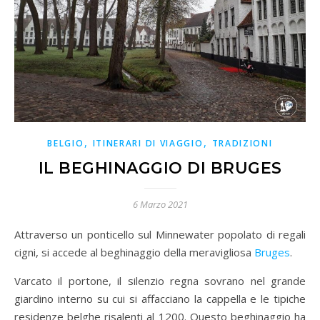
,
,
BELGIO
ITINERARI DI VIAGGIO
TRADIZIONI
IL BEGHINAGGIO DI BRUGES
6 Marzo 2021
Attraverso un ponticello sul Minnewater popolato di regali
cigni, si accede al beghinaggio della meravigliosa
Bruges
.
Varcato il portone, il silenzio regna sovrano nel grande
giardino interno su cui si affacciano la cappella e le tipiche
residenze belghe risalenti al 1200. Questo beghinaggio ha