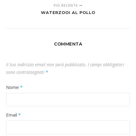
PIÙ RECENTE
WATERZOOI AL POLLO
COMMENTA
Il tuo indirizzo email non sarà pubblicato.
I campi obbligatori
sono contrassegnati
*
Nome
*
Email
*