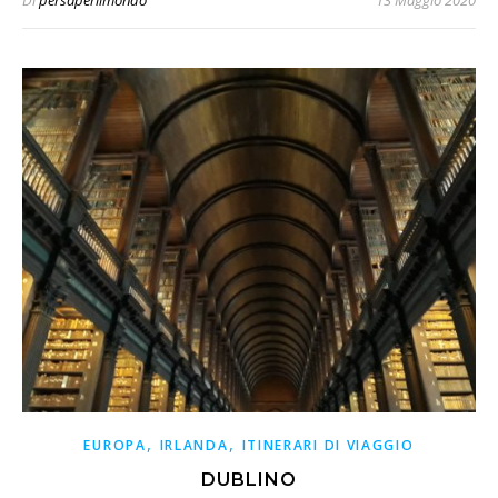
Di
persaperilmondo
13 Maggio 2020
,
,
EUROPA
IRLANDA
ITINERARI DI VIAGGIO
DUBLINO