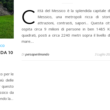
C
ittà del Messico è la splendida capitale d
Messico, una metropoli ricca di stori
attrazioni, contrasti, sapori… Questa cit
ospita circa 9 milioni di persone in ben 1485 
quadrati, posti a circa 2240 metri sopra il livello d
mare.…
ICO
 DA 10
Di
persaperilmondo
3 Luglio 2
to per le
iù delle
er questo
ssico da
endo la…