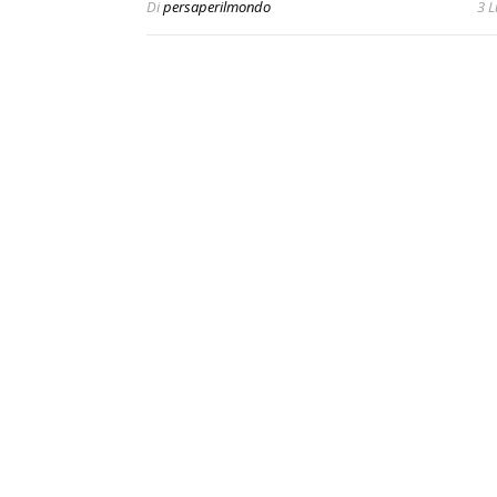
Di
persaperilmondo
3 L