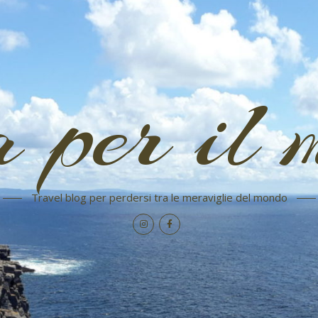
a per il 
Travel blog per perdersi tra le meraviglie del mondo