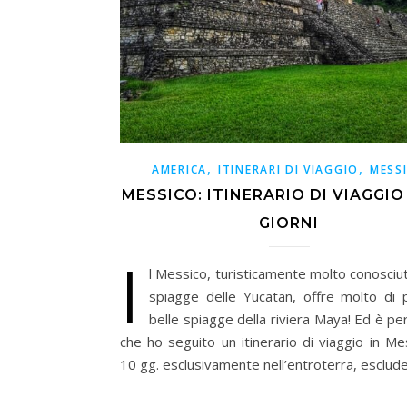
,
,
AMERICA
ITINERARI DI VIAGGIO
MESS
MESSICO: ITINERARIO DI VIAGGIO
GIORNI
I
l Messico, turisticamente molto conosciu
spiagge delle Yucatan, offre molto di p
belle spiagge della riviera Maya! Ed è p
che ho seguito un itinerario di viaggio in Me
10 gg. esclusivamente nell’entroterra, esclud