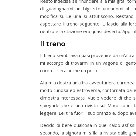
Resto indecisa se rinunciare alla mia gita, t
di guadagnarmi un biglietto unendomi al cao
modificarsi. Le urla si attutiscono. Restano 
aspettare il treno seguente. Li lascio alla l
rientro e la stazione era quasi deserta. Approfi
Il treno
Il treno sembrava quasi provenire da un’altra e
mi accorgo di trovarmi in un vagone di gente
corda… c’era anche un pollo.
Alla mia destra un’altra avventuriera europea 
molto curiosa ed estroversa, contornata dalle s
dimostra interessata. Vuole vedere di che si
spiegarle che è una rivista sul Marocco in i
leggere. Lei tira fuori il suo pranzo e, dopo a
Decido di bere qualcosa in quel caldo asfissia
secondo, la signora mi sfila la rivista dalle gi