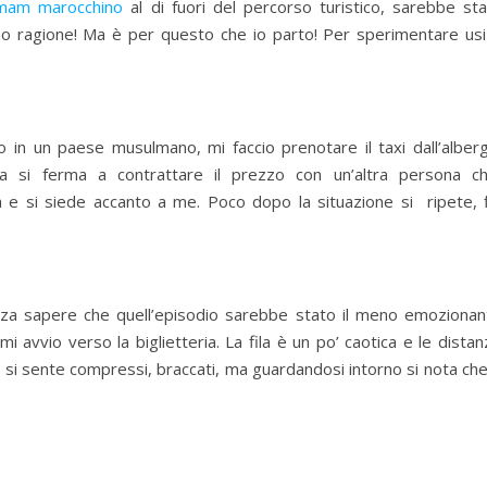
am marocchino
al di fuori del percorso turistico, sarebbe sta
o ragione! Ma è per questo che io parto! Per sperimentare usi
 in un paese musulmano, mi faccio prenotare il taxi dall’alberg
ta si ferma a contrattare il prezzo con un’altra persona ch
 e si siede accanto a me. Poco dopo la situazione si ripete, f
.
nza sapere che quell’episodio sarebbe stato il meno emozionan
mi avvio verso la biglietteria. La fila è un po’ caotica e le dista
i si sente compressi, braccati, ma guardandosi intorno si nota ch