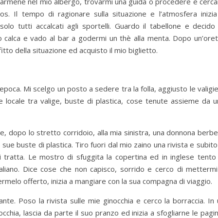
ornarmene nel mio albergo, trovarmi una guida o procedere e cerc
s. Il tempo di ragionare sulla situazione e l’atmosfera inizia
solo tutti accalcati agli sportelli. Guardo il tabellone e decido
oro calca e vado al bar a godermi un thè alla menta. Dopo un’ore
tto della situazione ed acquisto il mio biglietto.
poca. Mi scelgo un posto a sedere tra la folla, aggiusto le valigi
 locale tra valige, buste di plastica, cose tenute assieme da u
e, dopo lo stretto corridoio, alla mia sinistra, una donnona berb
ue buste di plastica. Tiro fuori dal mio zaino una rivista e subito
 tratta. Le mostro di sfuggita la copertina ed in inglese tento 
taliano. Dice cose che non capisco, sorrido e cerco di mettermi
vermelo offerto, inizia a mangiare con la sua compagna di viaggio.
nte. Poso la rivista sulle mie ginocchia e cerco la borraccia. In
nocchia, lascia da parte il suo pranzo ed inizia a sfogliarne le pagi