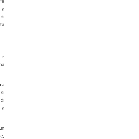
are
 a
 di
tta
e e
na
era
 si
di
 a
 un
ne,