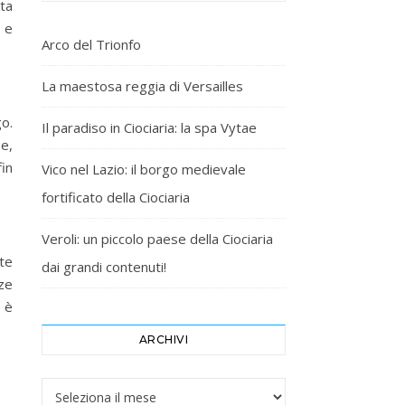
ta
 e
Arco del Trionfo
La maestosa reggia di Versailles
o.
Il paradiso in Ciociaria: la spa Vytae
e,
in
Vico nel Lazio: il borgo medievale
fortificato della Ciociaria
Veroli: un piccolo paese della Ciociaria
te
dai grandi contenuti!
nze
e è
ARCHIVI
Archivi