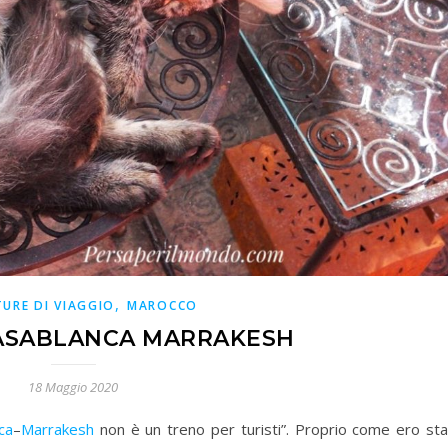
,
URE DI VIAGGIO
MAROCCO
CASABLANCA MARRAKESH
18 Maggio 2020
ca
–
Marrakesh
non è un treno per turisti”. Proprio come ero sta