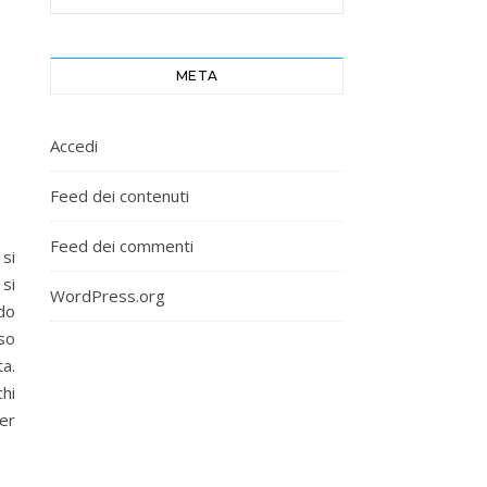
META
Accedi
Feed dei contenuti
Feed dei commenti
si
 si
WordPress.org
ndo
so
a.
chi
per