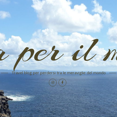
a per il 
Travel blog per perdersi tra le meraviglie del mondo