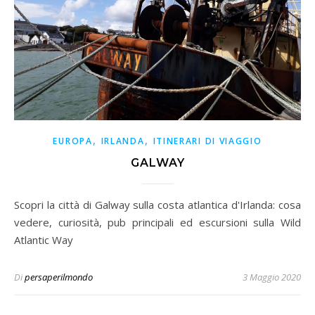
,
,
EUROPA
IRLANDA
ITINERARI DI VIAGGIO
GALWAY
Scopri la città di Galway sulla costa atlantica d'Irlanda: cosa
vedere, curiosità, pub principali ed escursioni sulla Wild
Atlantic Way
Di
persaperilmondo
3 Maggio 2020