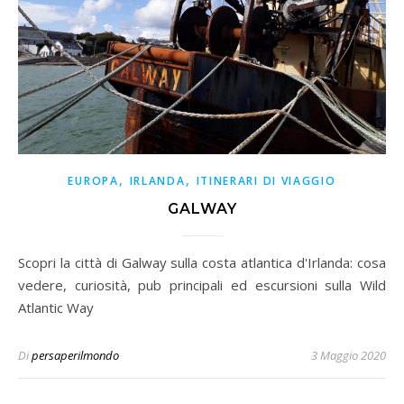
,
,
EUROPA
IRLANDA
ITINERARI DI VIAGGIO
GALWAY
Scopri la città di Galway sulla costa atlantica d'Irlanda: cosa
vedere, curiosità, pub principali ed escursioni sulla Wild
Atlantic Way
Di
persaperilmondo
3 Maggio 2020