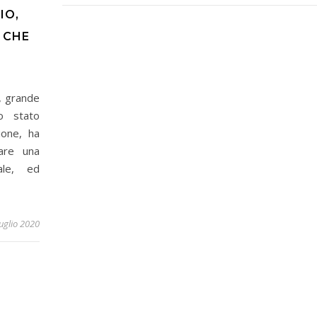
IO,
, CHE
, grande
to stato
ione, ha
are una
ale, ed
uglio 2020