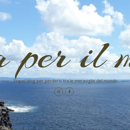
a per il 
Travel blog per perdersi tra le meraviglie del mondo