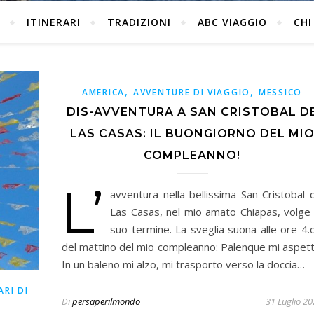
ITINERARI
TRADIZIONI
ABC VIAGGIO
CHI
,
,
AMERICA
AVVENTURE DI VIAGGIO
MESSICO
DIS-AVVENTURA A SAN CRISTOBAL D
LAS CASAS: IL BUONGIORNO DEL MI
COMPLEANNO!
L’
avventura nella bellissima San Cristobal 
Las Casas, nel mio amato Chiapas, volge 
suo termine. La sveglia suona alle ore 4.
del mattino del mio compleanno: Palenque mi aspett
In un baleno mi alzo, mi trasporto verso la doccia…
ARI DI
Di
persaperilmondo
31 Luglio 2