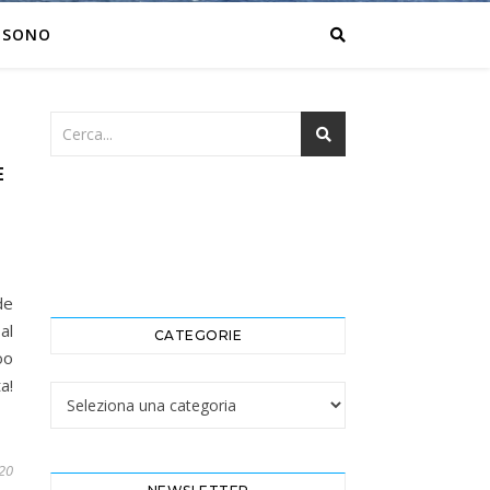
 SONO
E
O
de
al
CATEGORIE
oo
a!
Categorie
020