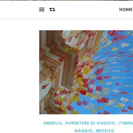
HOME
,
,
AMERICA
AVVENTURE DI VIAGGIO
ITINER
,
VIAGGIO
MESSICO