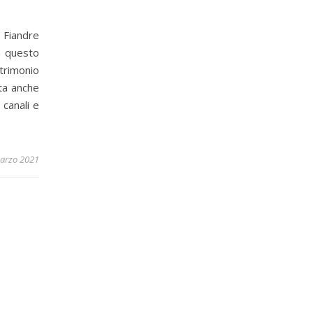
e Fiandre
n questo
trimonio
ta anche
 canali e
arzo 2021