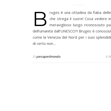
B
ruges è una cittadina da fiaba dell
che strega il cuore! Cosa vedere i
meraviglioso luogo riconosciuto pa
dell’umanità dall’UNESCO?! Bruges è conosciu
come la Venezia del Nord per i suoi splendidi
di certo non…
Di
persaperilmondo
6 M