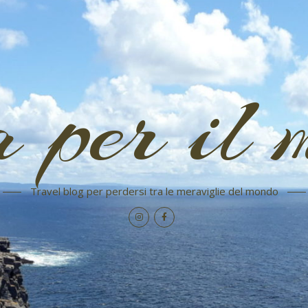
a per il 
Travel blog per perdersi tra le meraviglie del mondo