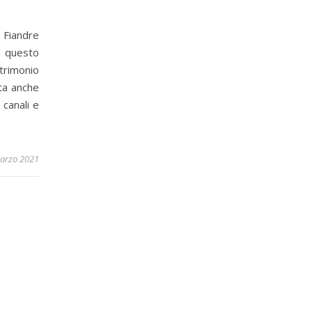
e Fiandre
n questo
trimonio
ta anche
 canali e
arzo 2021