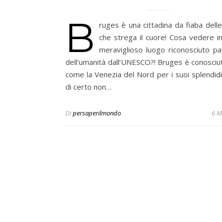
B
ruges è una cittadina da fiaba dell
che strega il cuore! Cosa vedere i
meraviglioso luogo riconosciuto pa
dell’umanità dall’UNESCO?! Bruges è conosciu
come la Venezia del Nord per i suoi splendidi
di certo non…
Di
persaperilmondo
6 M