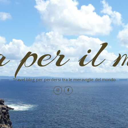
a per il 
Travel blog per perdersi tra le meraviglie del mondo