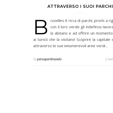
ATTRAVERSO I SUOI PARCH
B
ruxelles è ricca di parchi, pronti a r
con il loro verde gli indefessi lavor
la abitano e ad offrire un momento 
ai turisti che la visitano! Scoprire la capitale
attraverso le sue innumerevoli aree verdi…
Di
persaperilmondo
2 Ge