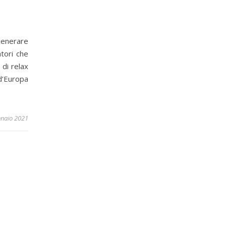
I
igenerare
atori che
di relax
 d’Europa
nnaio 2021