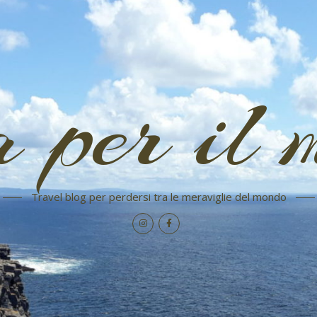
a per il 
Travel blog per perdersi tra le meraviglie del mondo