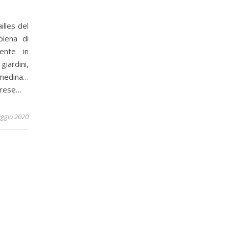
lles del
piena di
mente in
giardini,
 medina…
prese…
ggio 2020