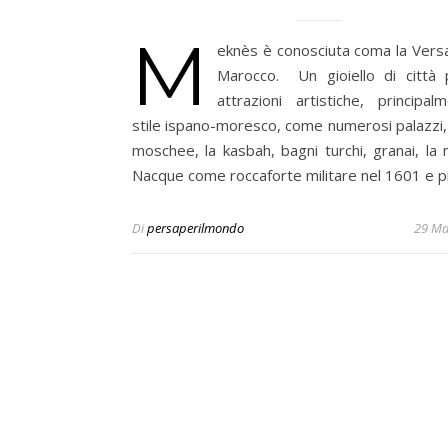
M
eknès è conosciuta coma la Versai
Marocco. Un gioiello di città 
attrazioni artistiche, principal
stile ispano-moresco, come numerosi palazzi, 
moschee, la kasbah, bagni turchi, granai, la
Nacque come roccaforte militare nel 1601 e 
Di
persaperilmondo
29 Ma