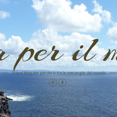
a per il 
Travel blog per perdersi tra le meraviglie del mondo