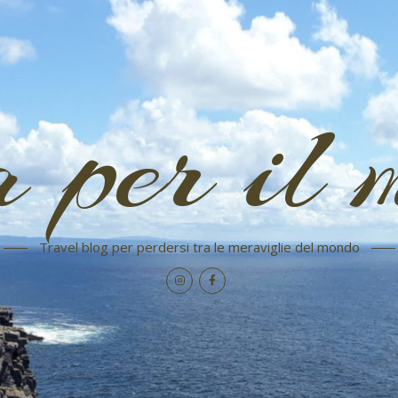
a per il 
Travel blog per perdersi tra le meraviglie del mondo