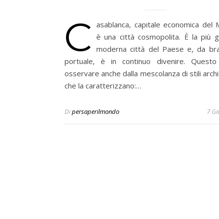
C
asablanca, capitale economica del 
è una città cosmopolita. È la più 
moderna città del Paese e, da bra
portuale, è in continuo divenire. Quest
osservare anche dalla mescolanza di stili archi
che la caratterizzano:…
Di
persaperilmondo
7 Gi