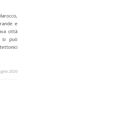
Marocco,
grande e
va città
o si può
tettonici
ugno 2020